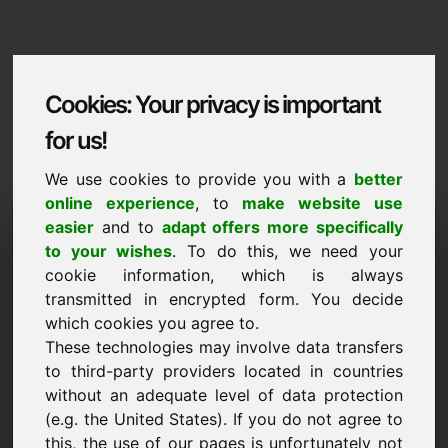
Cookies: Your privacy is important
for us!
We use cookies to provide you with a
better
online experience
, to
make website use
Domaininformation
easier
and to
adapt offers more specifically
to your wishes
. To do this, we need your
Domaininformation | Portugues
cookie information, which is always
transmitted in encrypted form. You decide
Preco especial: 1.500,00 Euro (sem IVA)
which cookies you agree to.
NOVO
These technologies may involve data transfers
Descubra mais domínios atrativos em Find-Your-
to third-party providers located in countries
Domain.eu
descobrir ->
without an adequate level of data protection
(e.g. the United States). If you do not agree to
this, the use of our pages is unfortunately not